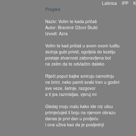
Latinica
IPP
Pregled
Naziv: Volim te kada pričaš
Autor: Branimir Džoni Štulić
Izvodi: Azra
Volim te kad pričaš u svom ovom ludilu
slutnja gubi privid, ogoljela do kostiju
postaje stvarnost zaboravljena bol
ne zelim da te odvlačim daleko
Riječi poput bajke smiruju camotinju
ne brini, neko pamti svaki tren u godini
sve veze, šetnje, razgovor
a ti jos razmisljas, vjeruj mi
Gledaj moju malu kako ide niz ulicu
primjećuješ li boju na njenom obrazu
danas je prvi dan u proljeću
i ona uživa kao da je posljednji