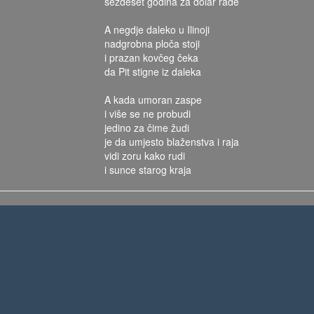
šezdeset godina za dolar rade
A negdje daleko u Ilinoji
nadgrobna ploča stoji
i prazan kovčeg čeka
da Pit stigne iz daleka
A kada umoran zaspe
i više se ne probudi
jedino za čime žudi
je da umjesto blaženstva i raja
vidi zoru kako rudi
i sunce starog kraja