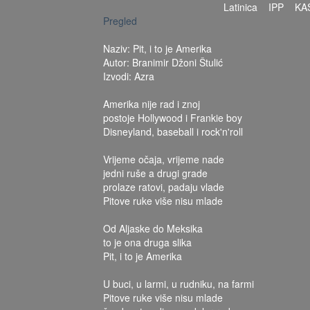
Latinica
IPP
KA
Pregled
Naziv: Pit, i to je Amerika
Autor: Branimir Džoni Štulić
Izvodi: Azra
Amerika nije rad i znoj
postoje Hollywood i Frankie boy
Disneyland, baseball i rock'n'roll
Vrijeme očaja, vrijeme nade
jedni ruše a drugi grade
prolaze ratovi, padaju vlade
Pitove ruke više nisu mlade
Od Aljaske do Meksika
to je ona druga slika
Pit, i to je Amerika
U buci, u larmi, u rudniku, na farmi
Pitove ruke više nisu mlade