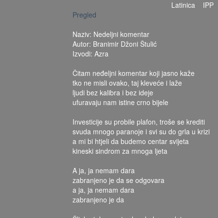
Latinica
IPP
Pregled
Naziv: Nedeljni komentar
Autor: Branimir Džoni Štulić
Izvodi: Azra
Čitam neđeljni komentar koji jasno kaže
tko ne misli ovako, taj kleveće i laže
ljudi bez kalibra i bez ideje
ufuravaju nam istine crno bijele
Investicije su probile plafon, troše se krediti
svuda mnogo paranoje i svi su do grla u krizi
a mi bi htjeli da budemo centar svijeta
kineski sindrom za mnoga ljeta
A ja, ja nemam dara
zabranjeno je da se odgovara
a ja, ja nemam dara
zabranjeno je da