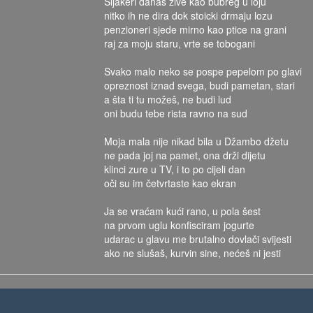
Šljakeri danas zive kao bubreg u loju
nitko ih ne dira dok stoicki drmaju lozu
penzioneri sjede mirno kao ptice na grani
raj za moju staru, vrte se tobogani
Svako malo neko se pospe pepelom po glavi
opreznost iznad svega, budi pametan, stari
a šta ti tu možeš, ne budi lud
oni budu tebe rista ravno na sud
Moja mala nije nikad bila u Džambo džetu
ne pada joj na pamet, ona drži dijetu
klinci zure u TV, i to po cijeli dan
oči su im četvrtaste kao ekran
Ja se vraćam kući rano, u pola šest
na prvom uglu konfisciram jogurte
udarac u glavu me brutalno dovlači svijesti
ako ne slušaš, kurvin sine, nećeš ni jesti