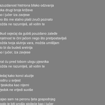
azuzdanost histriona blisko odzvanja
eka drugi broje križeve
ao i jučer iza zavjese
no što me stalno plaši zvuči poznato
ožda ne razumiješ, ali volim te
tkud osjećaj da gubiš pouzdano zaleđe
mjetnost te čini jačom nego što pretpostavljaš
ožda tvoja slutnja vara, možda umišljam
tio bi da budeš sretnija
o i jučer, iza zavjese
grat ću pred tobom ulogu pjesnika
ožda ne razumiješ, ali volim te
ledaj kako konci aluzije
odiru u svijest
i tjeskoba kao nijemi
vjedok ne vrijedi suviše
tajao sam na peronu ljeta gospodnjeg
glo je biti prošlo stoljeće kao i jučer