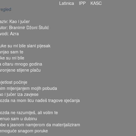
Latinica
IPP
KASC
regled
aziv: Kao i jučer
utor: Branimir Džoni Štulić
zvodi: Azra
uke su mi bile slani pijesak
anjao sam te
uke su mi bile
a oltaru mnogo godina
aronjene stijene plaču
jetlost počinje
ihim mijenjanjem mojih pobuda
ao i jučer iza zavjese
ozda na mom licu nađeš tragove sjećanja
ozda ne razumiješ, ali volim te
renuo sam u dubinu
obe s jasnom namjerom da materijaliziram
emoguće snagom poruke