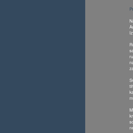
P
N
A
I
R
s
r
n
z
Sv
t
k
m
M
k
s
n