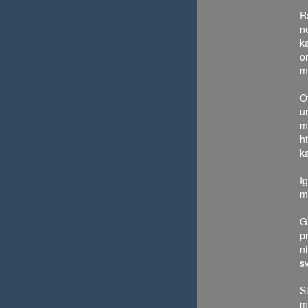
R
n
k
o
m
O
u
m
h
ka
I
m
G
pr
n
s
S
mo