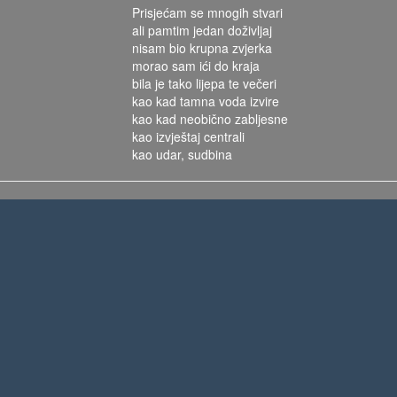
Prisjećam se mnogih stvari
ali pamtim jedan doživljaj
nisam bio krupna zvjerka
morao sam ići do kraja
bila je tako lijepa te večeri
kao kad tamna voda izvire
kao kad neobično zabljesne
kao izvještaj centrali
kao udar, sudbina