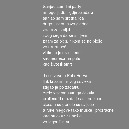
Sanjao sam fini party
mnogo ljudi, nigdje žandara
sanjao sam sretna lica
dugo nisam takva gledao
znam za smijeh
zbog čega da se smijem
znam za ples, nikom se ne pleše
znam za noć
vidim tu je oko mene
kao nesreća na putu
kao život ili smrt
Ja se zovem Pola Horvat
ljubila sam mrtvog čovjeka
stigao je po zadatku
cijelo vrijeme sam ga čekala
proljeće ili možda jesen, ne znam
sjećam se gorjele su svijeće
a ruke njegove tako muške i prozračne
kao putokaz za nešto
za logor ili smrt