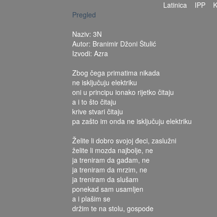
Latinica
IPP
Pregled
Naziv: 3N
Autor: Branimir Džoni Štulić
Izvodi: Azra
Zbog čega primatima nikada
ne isključuju elektriku
oni u principu ionako rijetko čitaju
a i to što čitaju
krive stvari čitaju
pa zašto im onda ne isključuju elektriku
Želite li dobro svojoj đeci, zaslužni
želite li mozda najbolje, ne
ja treniram da gađam, ne
ja treniram da mrzim, ne
ja treniram da slušam
ponekad sam usamljen
a i plašim se
držim te na stolu, gospode