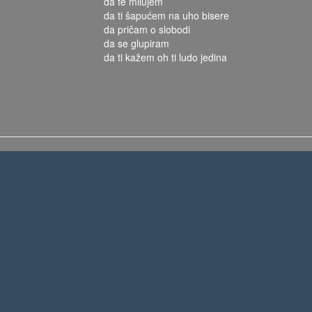
da te milujem
da ti šapućem na uho bisere
da pričam o slobodi
da se glupiram
da ti kažem oh ti ludo jedina