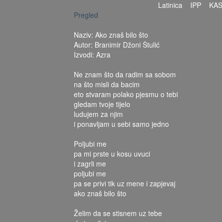
Latinica
IPP
KA
Pregled
Naziv: Ako znaš bilo što
Autor: Branimir Džoni Štulić
Izvodi: Azra
Ne znam što da radim sa sobom
na što misli da bacim
eto stvaram polako pjesmu o tebi
gledam tvoje tijelo
ludujem za njim
i ponavljam u sebi samo jedno
Poljubi me
pa mi prste u kosu uvuci
i zagrli me
poljubi me
pa se privi tik uz mene i zapjevaj
ako znaš bilo što
Želim da se stisnem uz tebe