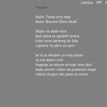
Latinica
IPP
Pregled
Naziv: Tanka crna linija
Autor: Branimir Džoni Štulić
Stojim na obali mora
fijuk vjetra sa ogoljelih strana
huka mora bačenog do žala
i pjesma "to pla"e za njom
jer to je rekvijem za moju ljubav
za sve dane i noći
traganje za istinom do koje 'emo doći
kada umrem i odem da postanem sluga
nekom drugom što plače za mnom