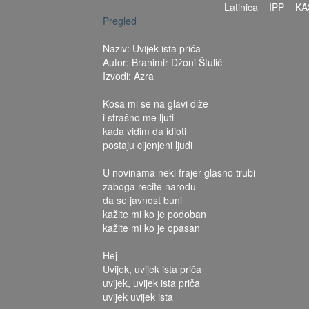
Latinica
IPP
KA
Pregled
Naziv: Uvijek ista priča
Autor: Branimir Džoni Štulić
Izvodi: Azra
Kosa mi se na glavi diže
i strašno me ljuti
kada vidim da idioti
postaju cijenjeni ljudi
U novinama neki frajer glasno trubi
zaboga recite narodu
da se javnost buni
kažite mi ko je podoban
kažite mi ko je opasan
Hej
Uvijek, uvijek ista priča
uvijek, uvijek ista priča
uvijek uvijek ista