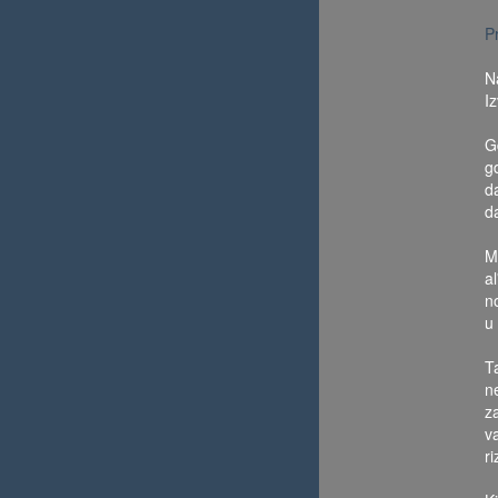
P
N
I
G
g
da
da
M
a
n
u
T
n
za
v
r