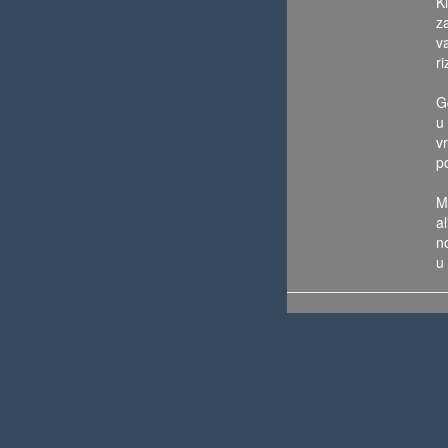
K
za
v
r
G
u 
v
p
M
a
n
u