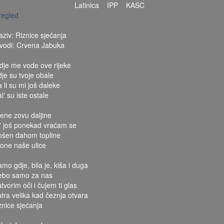
Latinica
IPP
KASC
regled
aziv: Riznice sjećanja
zvodi: Crvena Jabuka
dje me vode ove rijeke
dje su tvoje obale
 li su mi još daleke
l' su iste ostale
ene zovu daljine
l' još ponekad vraćam se
ošen dahom topline
 one naše ulice
amo gdje, bila je, kiša i duga
ebo samo za nas
tvorim oči i čujem ti glas
atra velika kad čeznja otvara
iznice sjećanja