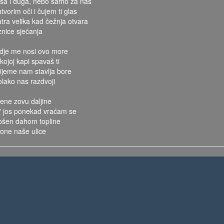
iša i duga, nebo samo za nas
tvorim oči i čujem ti glas
atra velika kad čežnja otvara
iznice sjećanja
dje me nosi ovo more
kojoj kapi spavaš ti
rijeme nam stavlja bore
olako nas razdvoji
ene zovu daljine
l' jos ponekad vraćam se
ošen dahom topline
 one naše ulice