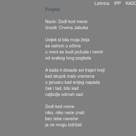
Latinica
IPP
KAS
Pregled
Naziv: Dođi kod mene
Izvodi: Crvena Jabuka
Uvijek si bila moja želja
sa vatrom u očima
u meni se budi požuda i nemir
od svakog tvog pogleda
A kada ti dosade svi frajeri tvoji
kad skupiš malo vremena
u januaru kad snijeg napada
čak i tad, bilo kad
najbolje odmah sad
Dođi kod mene
niko, niko neće znati
bez tebe navečer
ja ne mogu izdržati