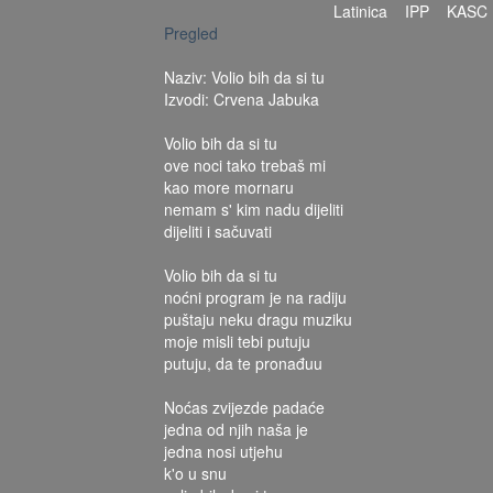
Latinica
IPP
KASC
Pregled
Naziv: Volio bih da si tu
Izvodi: Crvena Jabuka
Volio bih da si tu
ove noci tako trebaš mi
kao more mornaru
nemam s' kim nadu dijeliti
dijeliti i sačuvati
Volio bih da si tu
noćni program je na radiju
puštaju neku dragu muziku
moje misli tebi putuju
putuju, da te pronađuu
Noćas zvijezde padaće
jedna od njih naša je
jedna nosi utjehu
k'o u snu