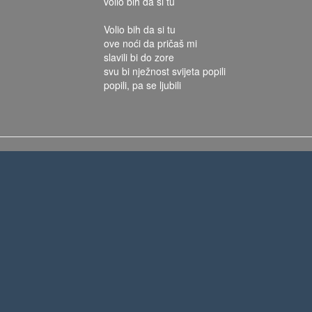
volio bih da si tu
Volio bih da si tu
ove noći da pričaš mi
slavili bi do zore
svu bi nježnost svijeta popili
popili, pa se ljubili