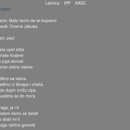
Latinica
IPP
KASC
regled
aziv: Malo ćemo da se kupamo
zvodi: Crvena Jabuka
azi, pazi
eto opet stiže
 naše krajeve
a juga donosi
unce zlatne valove
iđimo sa visina
zađimo iz škrapa i vrtača
ole dupin mrižu cipa
pustimo se do mora
aga, ja i ti
balom ćemo se šetati
 obali mi ti
raga nježno govoriš