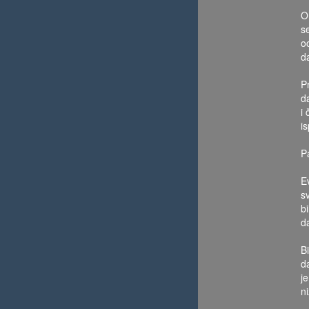
O
s
o
d
P
d
i
i
P
E
s
b
d
Bi
d
j
ni