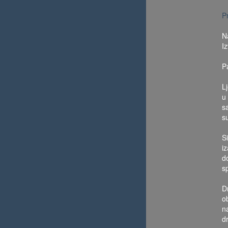
P
N
I
P
Lj
u
s
s
S
i
d
s
Dr
o
na
d