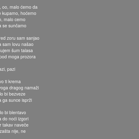
, oo, malo ćemo da
e kupamo, hoćemo
o, malo cemo
a se sunčamo
red zoru sam sanjao
a sam lovu našao
 čujem šum talasa
spod moga prozora
azi, pazi
vo ti krema
voga dragog namaži
ilo bi bezveze
a ga sunce isprži
lo bi blentavo
a do noći izgori
er takav naveče
zašta nije, ne