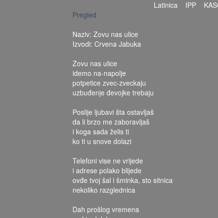
Latinica
IPP
KAS
Pregled
Naziv: Zovu nas ulice
Izvodi: Crvena Jabuka
Zovu nas ulice
idemo na-napolje
potpetice zvec-zveckaju
uzbuđenje đevojke trebaju
Poslije ljubavi šta ostavljaš
da li brzo me zaboravljaš
i koga sada želis ti
ko ti u snove dolazi
Telefoni vise ne vrijede
i adrese polako blijede
ovđe tvoj šal i šminka, sto sitnica
nekoliko razglednica
Dah prošlog vremena