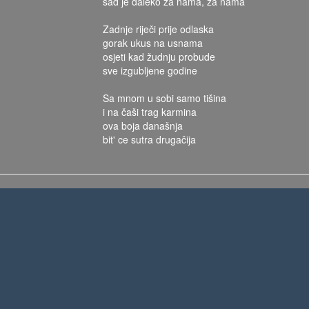
sad je daleko za nama, za nama
Zadnje riječi prije odlaska
gorak ukus na usnama
osjeti kad žudnju probude
sve izgubljene godine
Sa mnom u sobi samo tišina
i na čaši trag karmina
ova boja današnja
bit' ce sutra drugačija