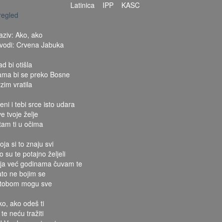
Latinica
IPP
KASC
regled
aziv: Ako, ako
zvodi: Crvena Jabuka
d bi otišla
ama bi se preko Bosne
zim vratila
eni i tebi srce isto udara
e tvoje želje
itam ti u očima
ja si to znaju svi
o su te potajno željeli
 ja već godinama čuvam te
ato ne bojim se
 tobom mogu sve
ko, ako odeš ti
 te neću tražiti