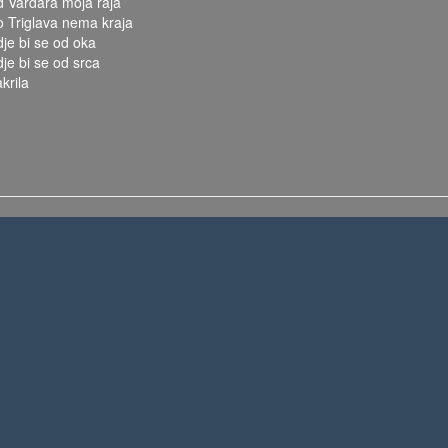
d Vardara moja raja
o Triglava nema kraja
dje bi se od oka
dje bi se od srca
krila