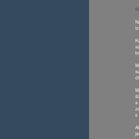
P
N
I
Ka
s
br
M
sv
č
Mo
št
a
z
s
A
ja