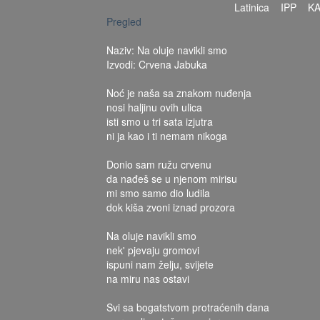
Latinica
IPP
K
Pregled
Naziv: Na oluje navikli smo
Izvodi: Crvena Jabuka
Noć je naša sa znakom nuđenja
nosi haljinu ovih ulica
isti smo u tri sata izjutra
ni ja kao i ti nemam nikoga
Donio sam ružu crvenu
da nađeš se u njenom mirisu
mi smo samo dio ludila
dok kiša zvoni iznad prozora
Na oluje navikli smo
nek' pjevaju gromovi
ispuni nam želju, svijete
na miru nas ostavi
Svi sa bogatstvom protraćenih dana