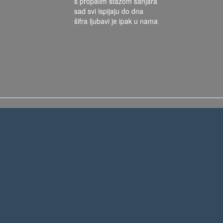
s propalim stažom sanjara
sad svi ispijaju do dna
šifra ljubavi je ipak u nama