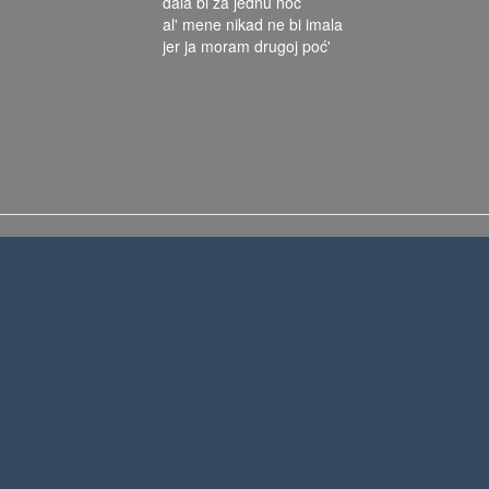
dala bi za jednu noć
al' mene nikad ne bi imala
jer ja moram drugoj poć'