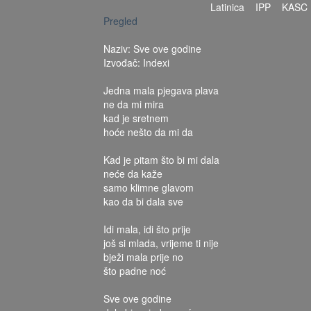
Latinica
IPP
KASC
Pregled
Naziv: Sve ove godine
Izvođač: Indexi
Jedna mala pjegava plava
ne da mi mira
kad je sretnem
hoće nešto da mi da
Kad je pitam što bi mi dala
neće da kaže
samo klimne glavom
kao da bi dala sve
Idi mala, idi što prije
još si mlada, vrijeme ti nije
bježi mala prije no
što padne noć
Sve ove godine