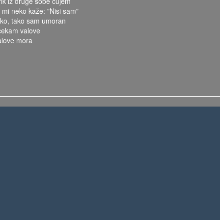
rik iz druge sobe čujem
o mi neko kaže: "Nisi sam"
ako, tako sam umoran
 cekam valove
alove mora