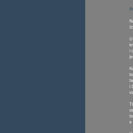
P
N
I
U
k
i
je
K
t
t
i
v
Ti
o
t
s