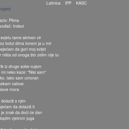
Latinica
IPP
KASC
regled
aziv: Plima
zvođač: Indexi
 svjetu tame skriven vir
roz kolut dima tonem ja u mir
 osjećam da gori moj svijet
r ništa od onoga što zelim nije tu
rik iz druge sobe cujem
o mi neko kaze: "Nisi sam"
ako, tako sam umoran
 čekam valove
alove mora
 dolaziš s njim
sjećam da dolaziš ti
o je znak da doći će dan
 toplim vjetrom juga