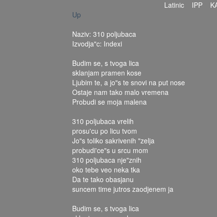
Latinic
IPP
K
Up
Naziv: 310 poljubaca
Izvodja"c: Indexi
Budim se, s tvoga lica
sklanjam pramen kose
Ljubim te, a jo"s te snovi na put nose
Ostaje nam tako malo vremena
Probudi se moja malena
310 poljubaca vrelih
prosu'cu po licu tvom
Jo"s toliko sakrivenih "zelja
probudi'ce"s u srcu mom
310 poljubaca nje"znih
oko tebe veo neka tka
Da te tako obasjanu
suncem time jutros zaodjenem ja
Budim se, s tvoga lica