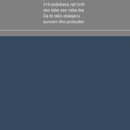
310 poljubaca nje"znih
oko tebe veo neka tka
Da te tako obasjanu
suncem tiho probudim