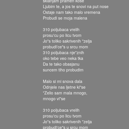
sklanjam pramen kose
Ljubim te, a jos te snovi na put nose
Ostaje nam tako malo vremena
Probudi se moja malena
310 poljubaca vrelih
prosu'cu po licu tvom
Jo"s toliko sakrivenih "zelja
probudi'ce"s u srcu mom
310 poljubaca nje"znih
oko tebe veo neka tka
Da te tako obasjanu
suncem tiho probudim
Malo si mi snova dala
Odnjele nas ljetne ki"se
"Zelio sam mala mnogo,
mnogo vi"se
310 poljubaca vrelih
prosu'cu po licu tvom
Jo"s toliko sakrivenih "zelja
probudi'ce"s u srcu mom