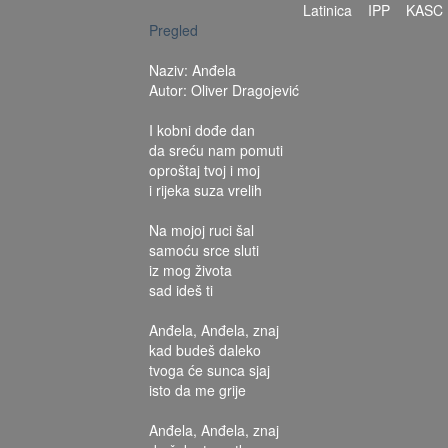
Latinica
IPP
KASC
Pregled
Naziv: Anđela
Autor: Oliver Dragojević
I kobni dođe dan
da sreću nam pomuti
oproštaj tvoj i moj
i rijeka suza vrelih
Na mojoj ruci šal
samoću srce sluti
iz mog života
sad ideš ti
Anđela, Anđela, znaj
kad budeš daleko
tvoga će sunca sjaj
isto da me grije
Anđela, Anđela, znaj