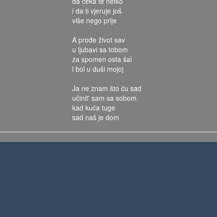
da čeka te netko
i da ti vjeruje još
više nego prije
A prođe život sav
u ljubavi sa tobom
za spomen osta šal
i bol u duši mojoj
Ja ne znam što ću sad
učinit' sam sa sobom
kad kuća tuge
sad naš je dom