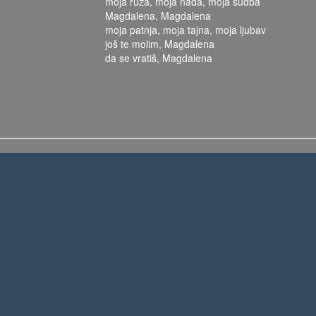
moja ruža, moja nada, moja sudba
Magdalena, Magdalena
moja patnja, moja tajna, moja ljubav
još te molim, Magdalena
da se vratiš, Magdalena