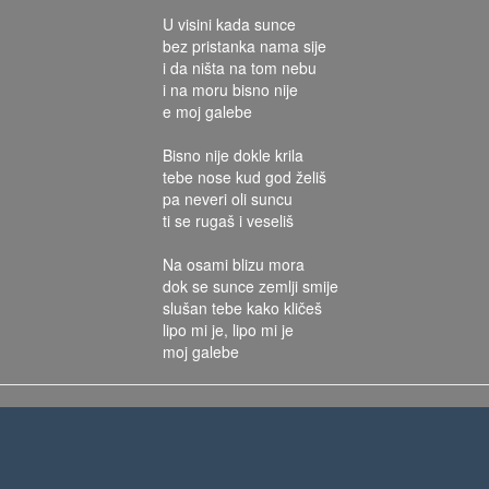
U visini kada sunce
bez pristanka nama sije
i da ništa na tom nebu
i na moru bisno nije
e moj galebe
Bisno nije dokle krila
tebe nose kud god želiš
pa neveri oli suncu
ti se rugaš i veseliš
Na osami blizu mora
dok se sunce zemlji smije
slušan tebe kako kličeš
lipo mi je, lipo mi je
moj galebe