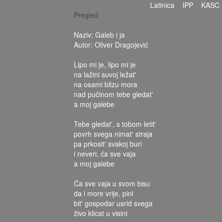
Latinica
IPP
KASC
Pregled
Naziv: Galeb i ja
Autor: Oliver Dragojević
Lipo mi je, lipo mi je
na lažini suvoj ležat'
na osami blizu mora
nad pučinom tebe gledat'
a moj galebe
Tebe gledat', s tobom letit'
povrh svega nimat' straja
pa prkosit' svakoj buri
i neveri, ća sve vaja
a moj galebe
Ća sve vaja u svom bisu
da i more vrije, pini
bit' gospodar usrid svega
živo klicat u visini